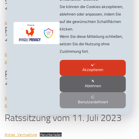
2023
Sie können die Cookies akzeptieren,
ablehnen oder anpassen, indem Sie
auf die gewünschten Schaltflächen
Antrag_klima_Fuhrpark
Herunterladen
Ratssitzung vom 14. November
klicken.
2023
Wenn Sie diese Mitteilung schließen,
setzen Sie die Nutzung ohne
Zustimmung fort.
Antrag_Erstaufnahme_neufassung
Herunterladen
Antrag_sicherer-Hafen
Herunterladen
Akzeptieren
Ratssitzung vom 26. September
2023
Ablehnen
Antrag_Buergerfragestunde
Herunterladen
Benutzerdefiniert
Antrag_Blumenkuebel
Herunterladen
Ratssitzung vom 11. Juli 2023
Antrag_Vermuellung
Herunterladen