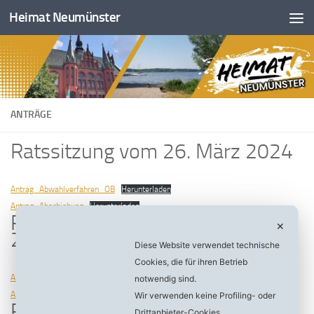
Heimat Neumünster
Zum Inhalt springen
ANTRÄGE
Ratssitzung vom 26. März 2024
Antrag_Abwahlverfahren_OB
Herunterladen
Antrag_Abschiebung
Herunterladen
Ratssitzung vom 13. Februar
✕
2024
Diese Website verwendet technische
Cookies, die für ihren Betrieb
Antrag_Vielfalt
Herunterladen
notwendig sind.
Antrag_kunsteisbahn
Herunterladen
Wir verwenden keine Profiling- oder
Ratssitzung vom 19. Dezember
Drittanbieter-Cookies.