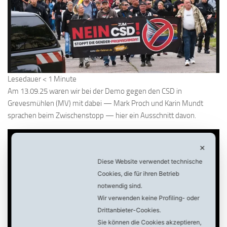
Lesedauer
< 1
Minute
Am 13.09.25 waren wir bei der Demo gegen den CSD in
Grevesmühlen (MV) mit dabei — Mark Proch und Karin Mundt
sprachen beim Zwischenstopp — hier ein Ausschnitt davon.
✕
Diese Website verwendet technische
Cookies, die für ihren Betrieb
notwendig sind.
Wir verwenden keine Profiling- oder
Drittanbieter-Cookies.
Sie können die Cookies akzeptieren,