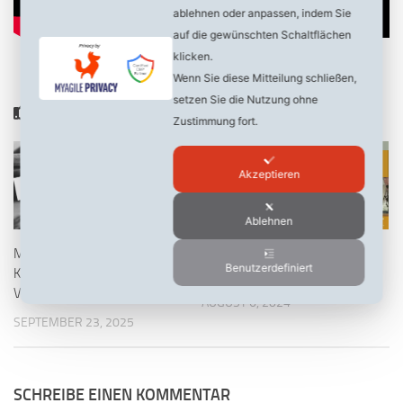
ablehnen oder anpassen, indem Sie
auf die gewünschten Schaltflächen
klicken.
Wenn Sie diese Mitteilung schließen,
setzen Sie die Nutzung ohne
DAS KÖNNTE DICH AUCH INTERESSIEREN …
Zustimmung fort.
0
0
Akzeptieren
Ablehnen
Mehrfach verurteilter
Keine Kita unter Trägerschaft
Benutzerdefiniert
Kinderschänder und
eines Moschee-Vereins!
Vergewaltiger in Neumünster
AUGUST 6, 2024
SEPTEMBER 23, 2025
SCHREIBE EINEN KOMMENTAR