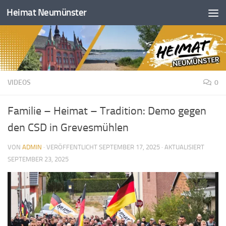
Heimat Neumünster
Zum Inhalt springen
VIDEOS
0
Familie – Heimat – Tradition: Demo gegen
den CSD in Grevesmühlen
VON
ADMIN
· VERÖFFENTLICHT
SEPTEMBER 17, 2025
· AKTUALISIERT
SEPTEMBER 23, 2025