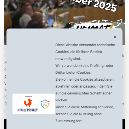
✕
Diese Website verwendet technische
Lesedauer
< 1
Minute
Cookies, die für ihren Betrieb
In seiner Haushaltsrede kritisiert unser Fraktionsvorsitzender Mark
notwendig sind.
Proch, daß wieder einmal mit Steuer- oder Gebührenerhöhungen
Wir verwenden keine Profiling- oder
den Bürgern in die Tasche gegriffen wird, anstatt die
Drittanbieter-Cookies.
grundlegenden Probleme zu lösen. Sicherlich, es fehlen Zuschüsse
Sie können die Cookies akzeptieren,
vom Land und vom Bund, aber viele Probleme sind hausgemacht.
ablehnen oder anpassen, indem Sie
Man kann doch nicht Millionen für Prestigeobjekte wie den
auf die gewünschten Schaltflächen
Klimapark oder den Neubau des AJZ versenken und zeitgleich den
klicken.
Bürger immer mehr belasten. Unter diesen Voraussetzungen kann
Wenn Sie diese Mitteilung schließen,
unsere Fraktion dem Haushalt nicht zustimmen!
setzen Sie die Nutzung ohne
Zustimmung fort.