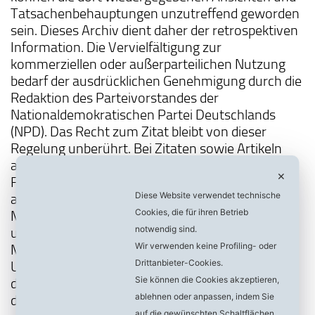
Tatsachenbehauptungen unzutreffend geworden
sein. Dieses Archiv dient daher der retrospektiven
Information. Die Vervielfältigung zur
kommerziellen oder außerparteilichen Nutzung
bedarf der ausdrücklichen Genehmigung durch die
Redaktion des Parteivorstandes der
Nationaldemokratischen Partei Deutschlands
(NPD). Das Recht zum Zitat bleibt von dieser
Regelung unberührt. Bei Zitaten sowie Artikeln
aus: Zeitschriften, Zeitungen, Pressediensten,
✕
Funk, Fernsehen, fremder Weltnetzseiten oder
Diese Website verwendet technische
anderer Personen geben wir keinerlei
Cookies, die für ihren Betrieb
Meinungsäußerung o.g. Quellen wieder. Es geht
notwendig sind.
uns lediglich um die Information zur
Wir verwenden keine Profiling- oder
Meinungsbildung. Wir sind lt. Presse- und
Drittanbieter-Cookies.
Urhebergesetz dazu verpflichtet, den Urheber
Sie können die Cookies akzeptieren,
dieser Meldung bzw. des Artikels anzugeben. Für
ablehnen oder anpassen, indem Sie
den Wahrheitsgehalt dieser Informationen
auf die gewünschten Schaltflächen