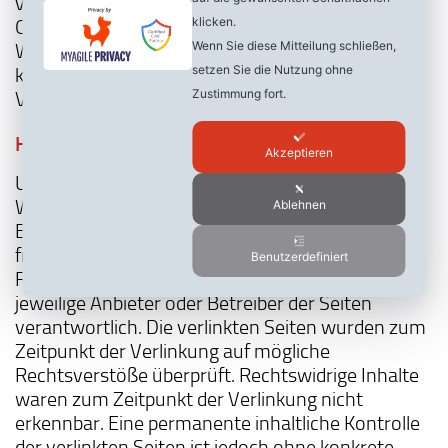
verweisen wir ausdrücklich auf die (nachprüfbare)
klicken.
Quelle. Soweit es sich hierbei um fremde
Wenn Sie diese Mitteilung schließen,
Weltnetzseiten bzw. Verweise hierauf handelt,
setzen Sie die Nutzung ohne
können wir keine Garantie für das dauernde
Zustimmung fort.
Vorhandensein der Inhalte geben.
Haftung für Links
Akzeptieren
Unser Angebot enthält Links zu externen
Webseiten Dritter, auf deren Inhalte wir keinen
Ablehnen
Einfluß haben. Deshalb können wir für diese
fremden Inhalte auch keine Gewähr übernehmen.
Benutzerdefiniert
Für die Inhalte der verlinkten Seiten ist stets der
jeweilige Anbieter oder Betreiber der Seiten
verantwortlich. Die verlinkten Seiten wurden zum
Zeitpunkt der Verlinkung auf mögliche
Rechtsverstöße überprüft. Rechtswidrige Inhalte
waren zum Zeitpunkt der Verlinkung nicht
erkennbar. Eine permanente inhaltliche Kontrolle
der verlinkten Seiten ist jedoch ohne konkrete