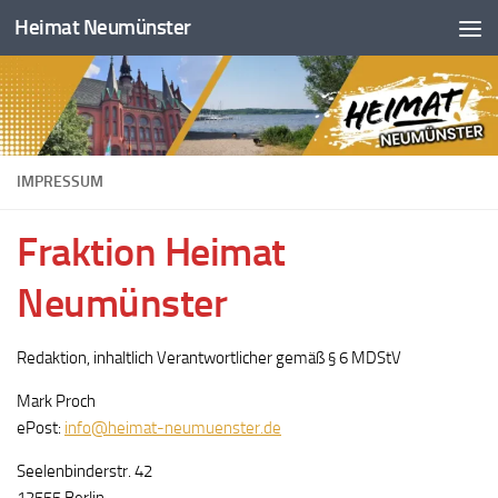
Heimat Neumünster
Zum Inhalt springen
IMPRESSUM
Fraktion Heimat
Neumünster
Redaktion, inhaltlich Verantwortlicher gemäß § 6 MDStV
Mark Proch
ePost:
info@heimat-neumuenster.de
Seelenbinderstr. 42