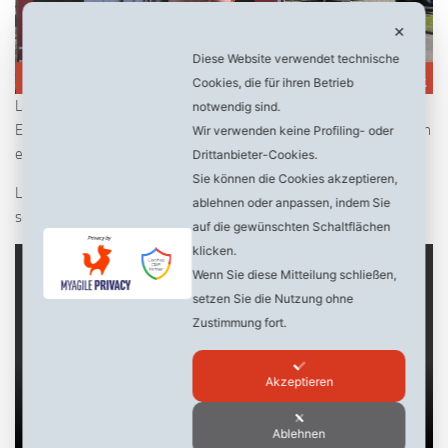
✕
Diese Website verwendet technische
Cookies, die für ihren Betrieb
Lesedauer
< 1
Minute
notwendig sind.
Einige unserer Plakate wurden beschmiert. Es konnte jedoch schon
Wir verwenden keine Profiling- oder
ein Täter auf frischer Tat erwischt werden.
Drittanbieter-Cookies.
Sie können die Cookies akzeptieren,
Liebe Neumünsteraner, seid weiterhin wachsam und meldet
ablehnen oder anpassen, indem Sie
solche Straftaten sofort der Polizei!
auf die gewünschten Schaltflächen
klicken.
Wenn Sie diese Mitteilung schließen,
setzen Sie die Nutzung ohne
Zustimmung fort.
Akzeptieren
Ablehnen