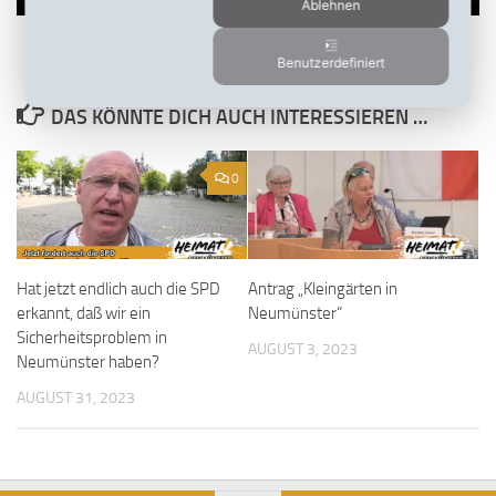
Ablehnen
Benutzerdefiniert
DAS KÖNNTE DICH AUCH INTERESSIEREN …
0
Hat jetzt endlich auch die SPD
Antrag „Kleingärten in
erkannt, daß wir ein
Neumünster“
Sicherheitsproblem in
AUGUST 3, 2023
Neumünster haben?
AUGUST 31, 2023