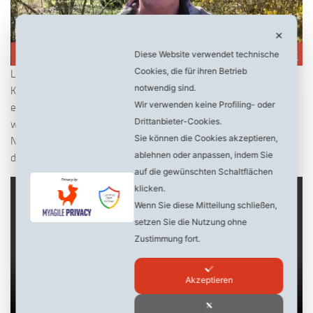
✕
Diese Website verwendet technische
Cookies, die für ihren Betrieb
Lesedauer
< 1
Minute
notwendig sind.
Kleingärten: Mark Proch ist in der Ratsversammlung für befangen
Wir verwenden keine Profiling- oder
erklärt worden und mußte kurzzeitig den Saal verlassen. Damit
Drittanbieter-Cookies.
wurde ein wichtiger Antrag zum Erhalt der Kleingärten in
Sie können die Cookies akzeptieren,
Neumünster unterbunden! Mark Proch erläutert in diesem Video
ablehnen oder anpassen, indem Sie
den Sachverhalt:
auf die gewünschten Schaltflächen
klicken.
Wenn Sie diese Mitteilung schließen,
setzen Sie die Nutzung ohne
Zustimmung fort.
Akzeptieren