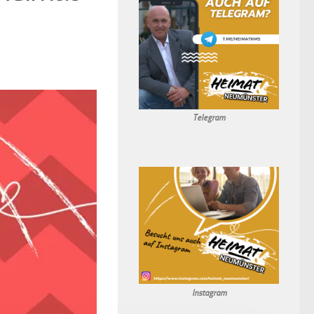
Telegram
In
stagr
am