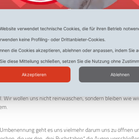
Website verwendet technische Cookies, die für ihren Betrieb notwen
rwenden keine Profiling- oder Drittanbieter-Cookies.
önnen die Cookies akzeptieren, ablehnen oder anpassen, indem Sie a
ie diese Mitteilung schließen, setzen Sie die Nutzung ohne Zustim
uer
< 1
Minute
Akzeptieren
Ablehnen
Wein in neuen Schläuchen“, werden Gutmenschen und Medie
in von vermeintlichen Rechtsextremisten schwafeln. Sollen 
l. Wir wollen uns nicht reinwaschen, sondern bleiben wie wir
em.
 Umbenennung geht es uns vielmehr darum uns zu öffnen u
echen, die vor den „drei Buchstaben“ die Augen verschließe