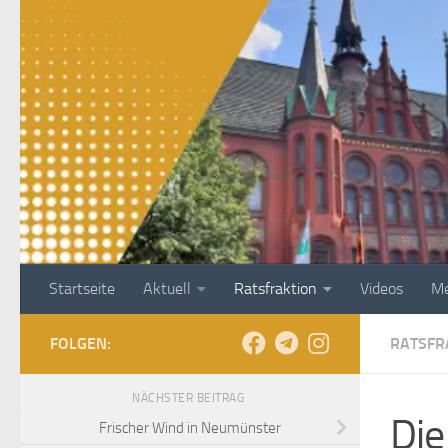
Zum Inhalt springen
Startseite
Aktuell
Ratsfraktion
Videos
Me
FOLGEN:
RATSFR
NÄCHSTER BEITRAG
Die
Frischer Wind in Neumünster