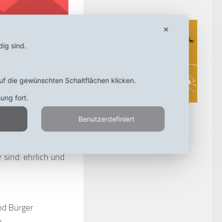
✕
dig sind.
uf die gewünschten Schaltflächen klicken.
mung fort.
Facebook
Benutzerdefiniert
n schreien, und
sie machen, es ist
 sind: ehrlich und
nd Bürger
n.