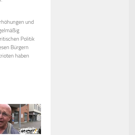
erhöhungen und
egelmäßig
itischen Politik
iesen Bürgern
trioten haben