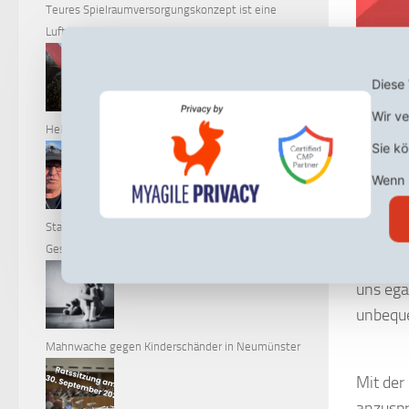
Teures Spielraumversorgungskonzept ist eine
Luftnummer!
Diese 
Wir ve
Heldengedenken 2025
Sie k
Wenn S
Leseda
Stadt Neumünster verhindert
„Alter 
Gesteckniederlegung von Ratsfraktion
weiterh
uns ega
unbequ
Mahnwache gegen Kinderschänder in Neumünster
Mit der
anzuspr