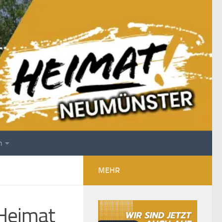
m
MEHR
„Heimat