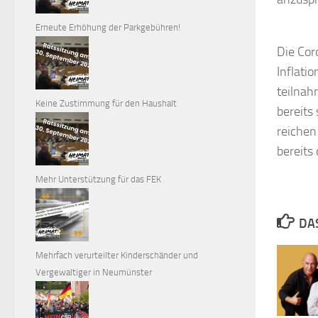
Erneute Erhöhung der Parkgebühren!
Die Cor
Inflati
teilnah
Keine Zustimmung für den Haushalt
bereits
reichen
bereits
Mehr Unterstützung für das FEK
DA
Mehrfach verurteilter Kinderschänder und
Vergewaltiger in Neumünster